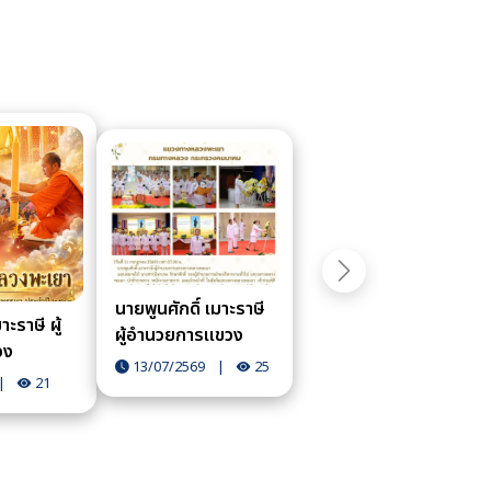
ถัดไป
นายพูนศักดิ์ เมาะราษี
าะราษี ผู้
ผู้อำนวยการแขวง
วง
ทางหลวงพะเยา มอบ
13/07/2569
|
25
 เป็น
|
21
หมายให้ นางสา
ราชการ
วนิษาเรษ รักษาศักดิ์
ร และเจ้า
รองผู้อำนวยการฝ่าย
างหลวง
บริหารงานทั่วไป แขวง
สาน