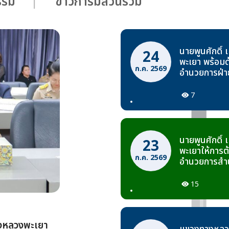
กรรม
ข่าวการมีส่วนร่วม
นายพูนศักดิ์
24
พะเยา พร้อมด
ก.ค. 2569
อำนวยการฝ่าย
รองผู้อำนวย
รักษาศักดิ์ ร
7
ให้การต้อนรั
สอบที่ 2 แล
ทางหลวง เนื
ทางหลวงพะเยา
นายพูนศักดิ์
23
2569
พะเยาให้การต้
ก.ค. 2569
อำนวยการสำนั
เหนือตอนบน 
บริหารโครงก
15
จ่ายประจำปี
ตอนบน (เชีย
แขวงทางหลว
างหลวงพะเยา