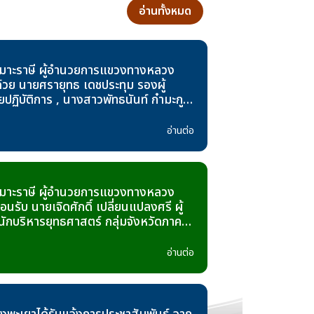
อ่านทั้งหมด
 เมาะราษี ผู้อำนวยการแขวงทางหลวง
้วย นายศรายุทธ เดชประทุม รองผู้
ปฏิบัติการ , นางสาวพัทธนันท์ ก๋ามะกูล
การฝ่ายวิศวกรรม , นางสาวนิษาเรษ
องผู้อำนวยการฝ่ายบริหารงานทั่วไป
อ่านต่อ
บ นางอัญชลี ฤกษ์ปรีดี หัวหน้าสายตรวจ
ะคณะสำนักงานตรวจสอบภายใน กรม
่องในโอกาสเข้าตรวจสอบงานแขวง
 ระหว่างวันที่ 14 - 24 กรกฎาคม
 เมาะราษี ผู้อำนวยการแขวงทางหลวง
อนรับ นายเจิดศักดิ์ เปลี่ยนแปลงศรี ผู้
กบริหารยุทธศาสตร์ กลุ่มจังหวัดภาค
2 และ คณะผู้ตรวจติดตามเร่งรัดการ
ารภายใต้พระราชบัญญัติงบประมาณราย
อ่านต่อ
งบประมาณ พ.ศ.2569 ของกลุ่มภาคเหนือ
งราย พะเยา แพร่ และน่าน) ณ สโมสร
งพะเยา กรมทางหลวง