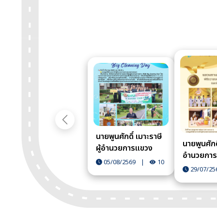
ก่อนหน้า
นายพูนศักดิ์ เมาะราษี
นายพูนศักดิ
ผู้อำนวยการแขวง
อำนวยการ
ทางหลวงพะเยา เป็น
05/08/2569
|
10
ทางหลวงพ
29/07/25
ประธาน เปิดกิจกรรม
หมายให้ น
วันทำความสะอาดใหญ่
สาตนอก หั
ของกรมทางหลวง
เงินและบั
(DOH Big Cleaning
ทางหลวงพ