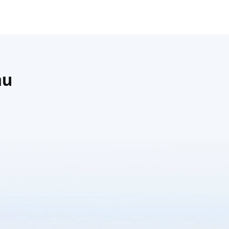
ทางหลวงพะเยา นำ
ียนเข้า
ข้าราชการ พนักงาน
ปี ๒๕๖๙
ราชการ และเจ้าหน้าที่
ในสังกัดแขวง
ทางหลวงพะเยา เข้า
ร่วมพิธีถวายราชสักกา
าน
ระ เนื่องในวันคล้ายวัน
สวรรคตสมเด็จพระ
นารายณ์มหาราช
ประจำปี 2569