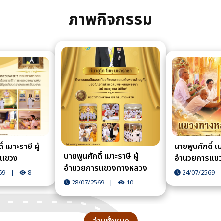
ภาพกิจกรรม
์ เมาะราษี ผู้
นายพูนศักดิ์ เม
นายพูนศักดิ์ เมาะราษี ผู้
แขวง
อำนวยการแข
อำนวยการแขวงทางหลวง
ะเยา มอบ
ทางหลวงพะเยา
69
|
8
24/07/2569
พะเยา นำข้าราชการ พนักงาน
างกรรณิการ์
ประธาน นำข้า
28/07/2569
|
10
ราชการ และเจ้าหน้าที่แขวง
วหน้างานการ
พนักงานราชกา
ทางหลวงพะเยา เข้าร่วม
ญชี แขวง
หน้าที่แขวงท
กิจกรรมเฉลิมพระเกียรติ
ะเยา นำ
พะเยา ร่วมสืบ