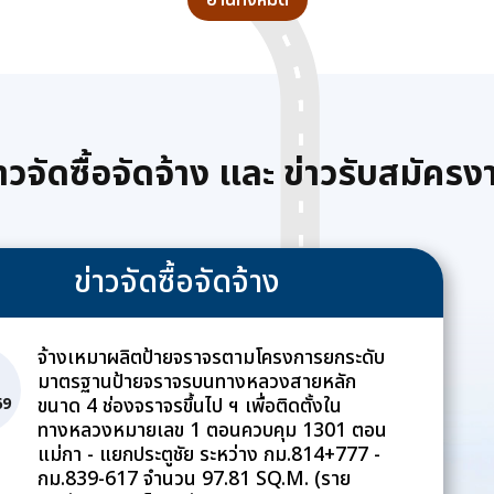
อ่านทั้งหมด
พระบาทสมเด็จพระปรเมนทร
 พนักงาน
ประเพณีถวายเท
รามาธิบดีศรีสินทรมหาวชิรา
เจ้าหน้าที่
พรรษา ประจำ
ลงกรณ มหิศรภูมิพลราชวรา
วงพะเยา เข้า
งกูร กิติสิริสมบูรณอดุลยเดช
ายเครื่องราช
สยามินทราธิเบศรราชวโรดม
ะวางพานพุ่ม
บรมนาถบพิตร พระวชิรเกล้า
เทียนถวาย
่าวจัดซื้อจัดจ้าง และ ข่าวรับสมัครง
เจ้าอยู่หัว เนื่องในโอกาสวัน
มงคล
เฉลิมพระชนมพรรษา ๗๔
พรรษา ๒๘ ก.ค. ๖๙
ข่าวจัดซื้อจัดจ้าง
จ้างเหมาผลิตป้ายจราจรตามโครงการยกระดับ
มาตรฐานป้ายจราจรบนทางหลวงสายหลัก
ขนาด 4 ช่องจราจรขึ้นไป ฯ เพื่อติดตั้งใน
69
ทางหลวงหมายเลข 1 ตอนควบคุม 1301 ตอน
แม่กา - แยกประตูชัย ระหว่าง กม.814+777 -
กม.839-617 จำนวน 97.81 SQ.M. (ราย