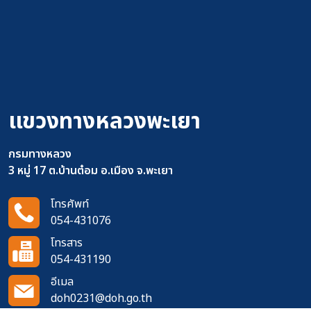
แขวงทางหลวงพะเยา
กรมทางหลวง
3 หมู่ 17 ต.บ้านต๋อม อ.เมือง จ.พะเยา
โทรศัพท์
054-431076
โทรสาร
054-431190
อีเมล
doh0231@doh.go.th