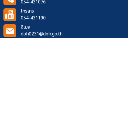
054-431076
โทรสาร
054-431190
อีเมล
doh0231@doh.go.th
ติดตามเราได้ที่
จำนวนผู้เข้าชมเว็บไซต์
523