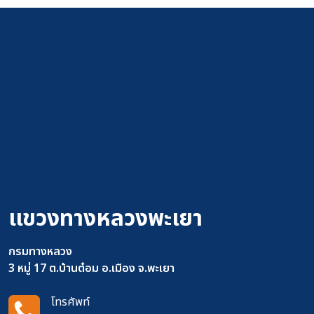
แขวงทางหลวงพะเยา
กรมทางหลวง
3 หมู่ 17 ต.บ้านต๋อม อ.เมือง จ.พะเยา
โทรศัพท์